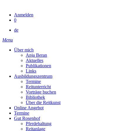
Skip
to
Anmelden
content
0
de
Menu
Über mich
Anja Beran
Aktuelles
Publikationen
Links
Ausbildungszentrum
Termine
Reitunterricht
Vorträge buchen
Bibliothek
Über die Reitkunst
Online Angebot
Termine
Gut Rosenhof
Pferdehaltung
Reitanlage