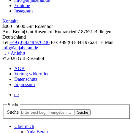
info@anjaberan.de
Youtube
Instagram
Kontakt
$000 - $000
Gut Rosenhof
Anja Beran
|
Gut Rosenhof
|
Rudratsried 7
87651
Bidingen
Deutschland
Tel
+49 (0) 8348 976230
Fax
+49 (0) 8348 976231
E-Mail:
info@anjaberan.de
... > Anfahrt
© 2026 Gut Rosenhof
AGB
Vertrag widerrufen
Datenschutz
Impressum
de
Suche
Suche
Suche
Über mich
Anja Beran