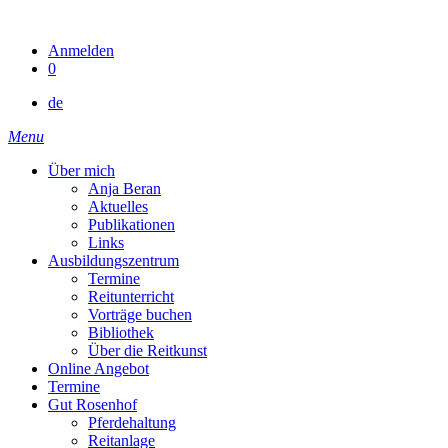
Skip
to
Anmelden
content
0
de
Menu
Über mich
Anja Beran
Aktuelles
Publikationen
Links
Ausbildungszentrum
Termine
Reitunterricht
Vorträge buchen
Bibliothek
Über die Reitkunst
Online Angebot
Termine
Gut Rosenhof
Pferdehaltung
Reitanlage