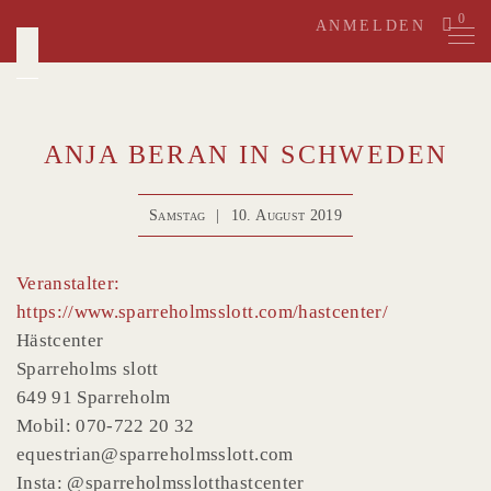
Skip
0
ANMELDEN
to
content
ANJA BERAN IN SCHWEDEN
Samstag
|
10. August 2019
Veranstalter:
https://www.sparreholmsslott.com/hastcenter/
Hästcenter
Sparreholms slott
649 91 Sparreholm
Mobil: 070-722 20 32
equestrian@sparreholmsslott.com
Insta: @sparreholmsslotthastcenter