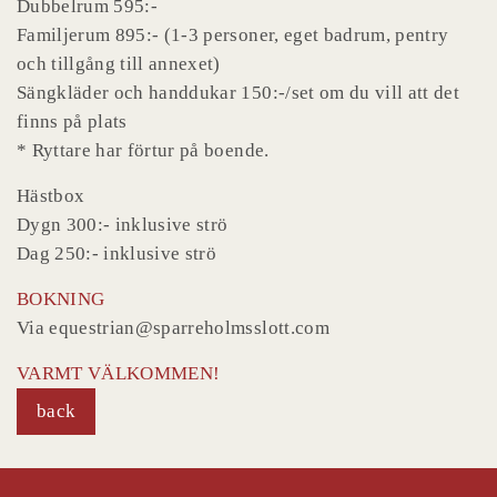
Dubbelrum 595:-
Familjerum 895:- (1-3 personer, eget badrum, pentry
och tillgång till annexet)
Sängkläder och handdukar 150:-/set om du vill att det
finns på plats
* Ryttare har förtur på boende.
Hästbox
Dygn 300:- inklusive strö
Dag 250:- inklusive strö
BOKNING
Via equestrian@sparreholmsslott.com
VARMT VÄLKOMMEN!
back