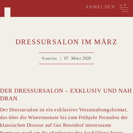
Skip
0
ANMELDEN
to
content
DRESSURSALON IM MÄRZ
Samstag
|
07. März 2020
DER DRESSURSALON – EXKLUSIV UND NAH
DRAN
Der Dressursalon ist ein exklusives Veranstaltungsformat,
das über die Wintermonate bis zum Frühjahr Freunden der
klassischen Dressur auf Gut Rosenhof interessante
Seminare rund um die pferdegerechte Ausbildung bietet.