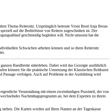
it dem Thema Reitersitz. Ursprünglich betreute Vroni Brod Anja Beran
peziell auf die Bedürfnisse von Reitern zugeschnitten ist. Der
egungsablauf geschmeidig begleiten will. Nicht umsonst hat die
ndividuellen Schwächen arbeiten können und so ihren Reitersitz
et.
 ganzen Bandbreite miterleben. Dabei wird das Gezeigte ausführlich
fen können Sie die praktische Umsetzung der Klassischen Reitkunst
nd Passage verfolgen. Auch auf Probleme in der Ausbildung wird
 eigentliche Veranstaltung mit einem zweistündigen Praxisteil, der von
iges wechselndes Nachmittagsprogramm an, bei dem Experten zu ihrem
g stehen. Die Karten werden auf Ihren Namen an der Tageskasse