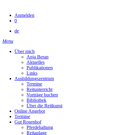
Skip
to
Anmelden
content
0
de
Menu
Über mich
Anja Beran
Aktuelles
Publikationen
Links
Ausbildungszentrum
Termine
Reitunterricht
Vorträge buchen
Bibliothek
Über die Reitkunst
Online Angebot
Termine
Gut Rosenhof
Pferdehaltung
Reitanlage