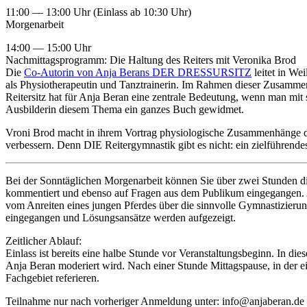
11:00 — 13:00 Uhr (Einlass ab 10:30 Uhr)
Morgenarbeit
14:00 — 15:00 Uhr
Nachmittagsprogramm:
Die Haltung des Reiters mit Veronika Brod
Die
Co-Autorin von Anja Berans DER DRESSURSITZ
leitet in We
als Physiotherapeutin und Tanztrainerin. Im Rahmen dieser Zusammenar
Reitersitz hat für Anja Beran eine zentrale Bedeutung, wenn man mit
Ausbilderin diesem Thema ein ganzes Buch gewidmet.
Vroni Brod macht in ihrem Vortrag physiologische Zusammenhänge deut
verbessern. Denn DIE Reitergymnastik gibt es nicht: ein zielführende
Bei der Sonntäglichen Morgenarbeit können Sie über zwei Stunden di
kommentiert und ebenso auf Fragen aus dem Publikum eingegangen. A
vom Anreiten eines jungen Pferdes über die sinnvolle Gymnastizieru
eingegangen und Lösungsansätze werden aufgezeigt.
Zeitlicher Ablauf:
Einlass ist bereits eine halbe Stunde vor Veranstaltungsbeginn. In di
Anja Beran moderiert wird. Nach einer Stunde Mittagspause, in der e
Fachgebiet referieren.
Teilnahme nur nach vorheriger Anmeldung unter: info@anjaberan.de 