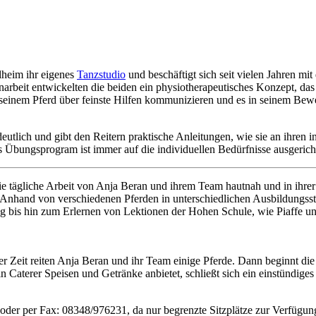
ilheim ihr eigenes
Tanzstudio
und beschäftigt sich seit vielen Jahren m
beit entwickelten die beiden ein physiotherapeutisches Konzept, das s
 seinem Pferd über feinste Hilfen kommunizieren und es in seinem Bew
lich und gibt den Reitern praktische Anleitungen, wie sie an ihren i
s Übungsprogram ist immer auf die individuellen Bedürfnisse ausgericht
e tägliche Arbeit von Anja Beran und ihrem Team hautnah und in ihrer
nhand von verschiedenen Pferden in unterschiedlichen Ausbildungsstu
ng bis hin zum Erlernen von Lektionen der Hohen Schule, wie Piaffe u
eser Zeit reiten Anja Beran und ihr Team einige Pferde. Dann beginnt die
in Caterer Speisen und Getränke anbietet, schließt sich ein einstünd
oder per Fax: 08348/976231, da nur begrenzte Sitzplätze zur Verfügun