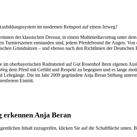
s Ausbildungssystem im modernen Reitsport auf einem Irrweg?
reterinnen der klassischen Dressur, in einem Multimediavortrag un
alen Turnierszenen entstanden sind, jedem Pferdefreund die Augen. Von
sischen Grundsätzen – und ebenso nach den Richtlinien der Deutschen 
t sie im oberbayerischen Rudratsried auf Gut Rosenhof ihren eigenen Ausb
e Weg dem Pferd mit Gefühl und Respekt zu begegnen und es lange motiv
und Lehrgänge. Die im Jahr 2009 gegründete Anja Beran Stiftung unters
nfreiem Eintritt.
ng erkennen Anja Beran
gentlichen Inhalt zuzugreifen, klicken Sie auf die Schaltfläche unten. 