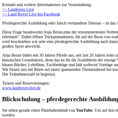
Kontakt und weitere Informationen zur Veranstaltung:
>> Landrover Live
>> Land Rover Live bei Facebook
Pferdegerechte Ausbildung oder falsch verstandene Dressur – ist da
Diese Frage beantwortet Anja Beran,eine der renommiertesten Vert
erkennen“. Dabei öffnen Trickanimationen, die auf der Basis von re
wird beschrieben wie sehr eine pferdegerechte Ausbildung nach klas
großen Sport abweicht.
Anja Beran bildet seit 30 Jahren Pferde aus, seit fast 20 Jahren leite
klassischen Grundsätzen, denn das ist für die Ausbilderin der einzig
hinaus Bücher, Lehrfilme, Fachbeiträge und hält weltweit Vorträge 
Wir freuen uns mit Ihnen auf einen spannenden Themenabend bei koste
Die Teilnehmerzahl ist begrenzt.
Tickets und Reservierungen:
www.landrover-live.de
Blickschulung – pferdegerechte Ausbildu
Sie sehen gerade einen Platzhalterinhalt von
YouTube
. Um auf den ei
werden.