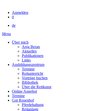
Skip
to
Anmelden
content
0
de
Menu
Über mich
Anja Beran
Aktuelles
Publikationen
Links
Ausbildungszentrum
Termine
Reitunterricht
Vorträge buchen
Bibliothek
Über die Reitkunst
Online Angebot
Termine
Gut Rosenhof
Pferdehaltung
Reitanlage