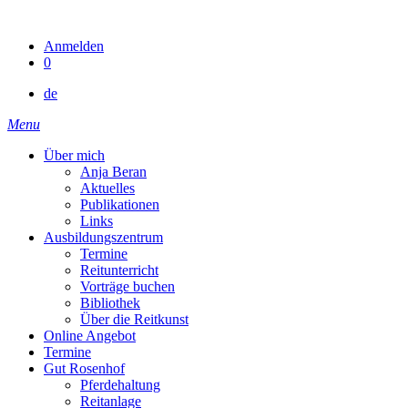
Skip
to
Anmelden
content
0
de
Menu
Über mich
Anja Beran
Aktuelles
Publikationen
Links
Ausbildungszentrum
Termine
Reitunterricht
Vorträge buchen
Bibliothek
Über die Reitkunst
Online Angebot
Termine
Gut Rosenhof
Pferdehaltung
Reitanlage