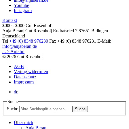
info@anjaberan.de
Youtube
Instagram
Kontakt
$000 - $000
Gut Rosenhof
Anja Beran
|
Gut Rosenhof
|
Rudratsried 7
87651
Bidingen
Deutschland
Tel
+49 (0) 8348 976230
Fax
+49 (0) 8348 976231
E-Mail:
info@anjaberan.de
... > Anfahrt
© 2026 Gut Rosenhof
AGB
Vertrag widerrufen
Datenschutz
Impressum
de
Suche
Suche
Suche
Über mich
Anja Beran