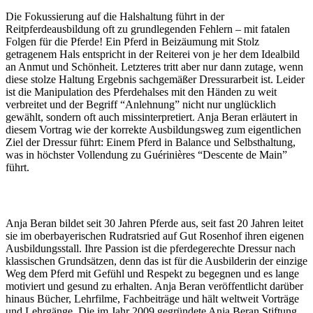
Die Fokussierung auf die Halshaltung führt in der
Reitpferdeausbildung oft zu grundlegenden Fehlern – mit fatalen
Folgen für die Pferde! Ein Pferd in Beizäumung mit Stolz
getragenem Hals entspricht in der Reiterei von je her dem Idealbild
an Anmut und Schönheit. Letzteres tritt aber nur dann zutage, wenn
diese stolze Haltung Ergebnis sachgemäßer Dressurarbeit ist. Leider
ist die Manipulation des Pferdehalses mit den Händen zu weit
verbreitet und der Begriff “Anlehnung” nicht nur unglücklich
gewählt, sondern oft auch missinterpretiert. Anja Beran erläutert in
diesem Vortrag wie der korrekte Ausbildungsweg zum eigentlichen
Ziel der Dressur führt: Einem Pferd in Balance und Selbsthaltung,
was in höchster Vollendung zu Guérinières “Descente de Main”
führt.
Anja Beran bildet seit 30 Jahren Pferde aus, seit fast 20 Jahren leitet
sie im oberbayerischen Rudratsried auf Gut Rosenhof ihren eigenen
Ausbildungsstall. Ihre Passion ist die pferdegerechte Dressur nach
klassischen Grundsätzen, denn das ist für die Ausbilderin der einzige
Weg dem Pferd mit Gefühl und Respekt zu begegnen und es lange
motiviert und gesund zu erhalten. Anja Beran veröffentlicht darüber
hinaus Bücher, Lehrfilme, Fachbeiträge und hält weltweit Vorträge
und Lehrgänge. Die im Jahr 2009 gegründete Anja Beran Stiftung