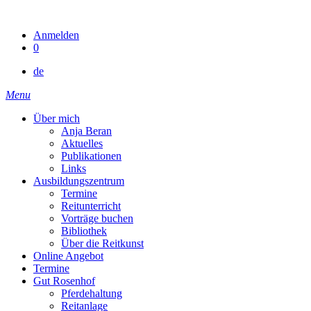
Skip
to
Anmelden
content
0
de
Menu
Über mich
Anja Beran
Aktuelles
Publikationen
Links
Ausbildungszentrum
Termine
Reitunterricht
Vorträge buchen
Bibliothek
Über die Reitkunst
Online Angebot
Termine
Gut Rosenhof
Pferdehaltung
Reitanlage