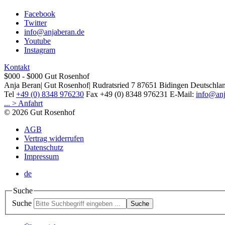
Facebook
Twitter
info@anjaberan.de
Youtube
Instagram
Kontakt
$000 - $000
Gut Rosenhof
Anja Beran
|
Gut Rosenhof
|
Rudratsried 7
87651
Bidingen
Deutschla
Tel
+49 (0) 8348 976230
Fax
+49 (0) 8348 976231
E-Mail:
info@anj
... > Anfahrt
© 2026 Gut Rosenhof
AGB
Vertrag widerrufen
Datenschutz
Impressum
de
Suche
Suche
Suche