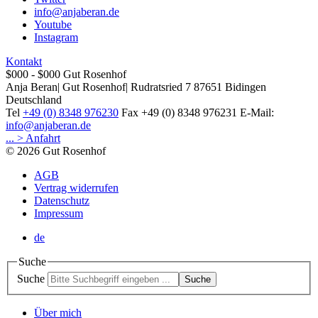
info@anjaberan.de
Youtube
Instagram
Kontakt
$000 - $000
Gut Rosenhof
Anja Beran
|
Gut Rosenhof
|
Rudratsried 7
87651
Bidingen
Deutschland
Tel
+49 (0) 8348 976230
Fax
+49 (0) 8348 976231
E-Mail:
info@anjaberan.de
... > Anfahrt
© 2026 Gut Rosenhof
AGB
Vertrag widerrufen
Datenschutz
Impressum
de
Suche
Suche
Suche
Über mich