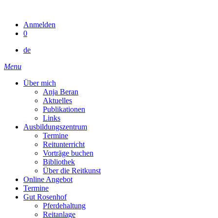
Skip
to
Anmelden
content
0
de
Menu
Über mich
Anja Beran
Aktuelles
Publikationen
Links
Ausbildungszentrum
Termine
Reitunterricht
Vorträge buchen
Bibliothek
Über die Reitkunst
Online Angebot
Termine
Gut Rosenhof
Pferdehaltung
Reitanlage