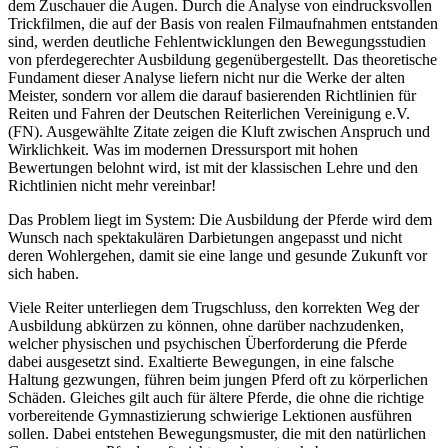
dem Zuschauer die Augen. Durch die Analyse von eindrucksvollen
Trickfilmen, die auf der Basis von realen Filmaufnahmen entstanden
sind, werden deutliche Fehlentwicklungen den Bewegungsstudien
von pferdegerechter Ausbildung gegenübergestellt. Das theoretische
Fundament dieser Analyse liefern nicht nur die Werke der alten
Meister, sondern vor allem die darauf basierenden Richtlinien für
Reiten und Fahren der Deutschen Reiterlichen Vereinigung e.V.
(FN). Ausgewählte Zitate zeigen die Kluft zwischen Anspruch und
Wirklichkeit. Was im modernen Dressursport mit hohen
Bewertungen belohnt wird, ist mit der klassischen Lehre und den
Richtlinien nicht mehr vereinbar!
Das Problem liegt im System: Die Ausbildung der Pferde wird dem
Wunsch nach spektakulären Darbietungen angepasst und nicht
deren Wohlergehen, damit sie eine lange und gesunde Zukunft vor
sich haben.
Viele Reiter unterliegen dem Trugschluss, den korrekten Weg der
Ausbildung abkürzen zu können, ohne darüber nachzudenken,
welcher physischen und psychischen Überforderung die Pferde
dabei ausgesetzt sind. Exaltierte Bewegungen, in eine falsche
Haltung gezwungen, führen beim jungen Pferd oft zu körperlichen
Schäden. Gleiches gilt auch für ältere Pferde, die ohne die richtige
vorbereitende Gymnastizierung schwierige Lektionen ausführen
sollen. Dabei entstehen Bewegungsmuster, die mit den natürlichen