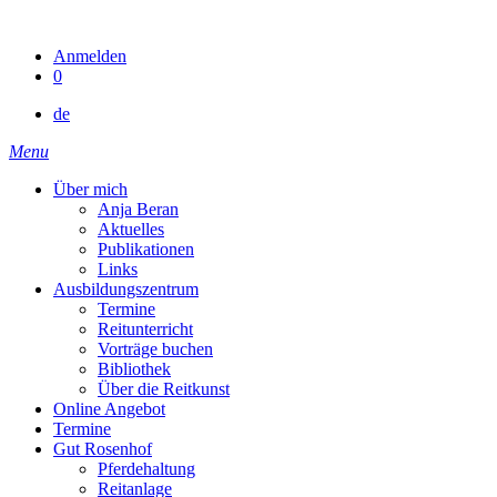
Skip
to
Anmelden
content
0
de
Menu
Über mich
Anja Beran
Aktuelles
Publikationen
Links
Ausbildungszentrum
Termine
Reitunterricht
Vorträge buchen
Bibliothek
Über die Reitkunst
Online Angebot
Termine
Gut Rosenhof
Pferdehaltung
Reitanlage