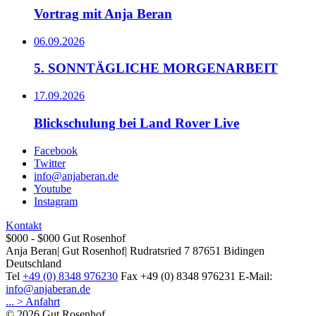
Vortrag mit Anja Beran
06.09.2026
5. SONNTÄGLICHE MORGENARBEIT
17.09.2026
Blickschulung bei Land Rover Live
Facebook
Twitter
info@anjaberan.de
Youtube
Instagram
Kontakt
$000 - $000
Gut Rosenhof
Anja Beran
|
Gut Rosenhof
|
Rudratsried 7
87651
Bidingen
Deutschland
Tel
+49 (0) 8348 976230
Fax
+49 (0) 8348 976231
E-Mail:
info@anjaberan.de
... > Anfahrt
© 2026 Gut Rosenhof