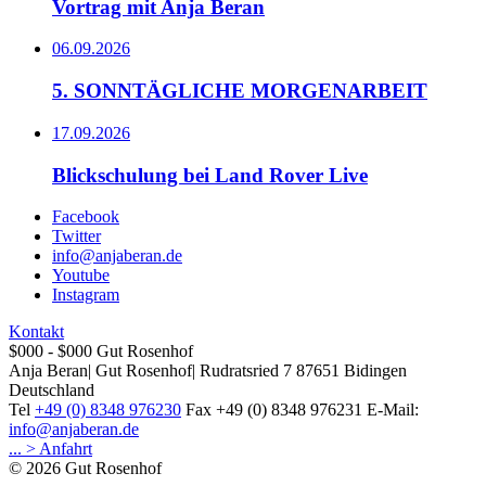
Vortrag mit Anja Beran
06.09.2026
5. SONNTÄGLICHE MORGENARBEIT
17.09.2026
Blickschulung bei Land Rover Live
Facebook
Twitter
info@anjaberan.de
Youtube
Instagram
Kontakt
$000 - $000
Gut Rosenhof
Anja Beran
|
Gut Rosenhof
|
Rudratsried 7
87651
Bidingen
Deutschland
Tel
+49 (0) 8348 976230
Fax
+49 (0) 8348 976231
E-Mail:
info@anjaberan.de
... > Anfahrt
© 2026 Gut Rosenhof