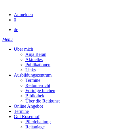
Skip
to
Anmelden
content
0
de
Menu
Über mich
Anja Beran
Aktuelles
Publikationen
Links
Ausbildungszentrum
Termine
Reitunterricht
Vorträge buchen
Bibliothek
Über die Reitkunst
Online Angebot
Termine
Gut Rosenhof
Pferdehaltung
Reitanlage