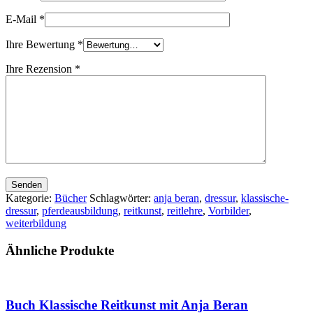
E-Mail
*
Ihre Bewertung
*
Ihre Rezension
*
Senden
Kategorie:
Bücher
Schlagwörter:
anja beran
,
dressur
,
klassische-
dressur
,
pferdeausbildung
,
reitkunst
,
reitlehre
,
Vorbilder
,
weiterbildung
Ähnliche Produkte
Buch Klassische Reitkunst mit Anja Beran