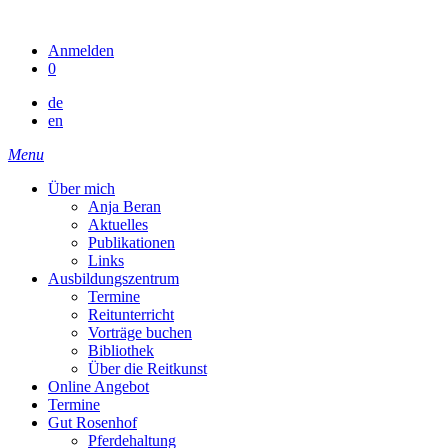
Skip
to
Anmelden
content
0
de
en
Menu
Über mich
Anja Beran
Aktuelles
Publikationen
Links
Ausbildungszentrum
Termine
Reitunterricht
Vorträge buchen
Bibliothek
Über die Reitkunst
Online Angebot
Termine
Gut Rosenhof
Pferdehaltung