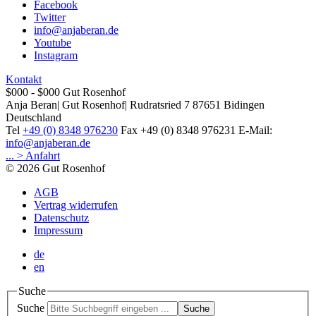
Facebook
Twitter
info@anjaberan.de
Youtube
Instagram
Kontakt
$000 - $000
Gut Rosenhof
Anja Beran
|
Gut Rosenhof
|
Rudratsried 7
87651
Bidingen
Deutschland
Tel
+49 (0) 8348 976230
Fax
+49 (0) 8348 976231
E-Mail:
info@anjaberan.de
... > Anfahrt
© 2026 Gut Rosenhof
AGB
Vertrag widerrufen
Datenschutz
Impressum
de
en
Suche
Suche
Suche