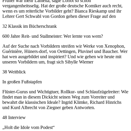
Früher war mehr Lametta, sagte Loriot so schön
vergangenheitsselig. Hat der große deutsche Komiker auch recht,
wenn es um reiterliche Vorbilder geht? Bianca Rieskamp und ihr
Lehrer Gert Schwabl von Gordon gehen dieser Frage auf den
32 Klassik im Bücherschrank
600 Jahre Reit- und Stallmeister: Wer lernte von wem?
Auf der Suche nach Vorbildern streifen wir Werke von Xenophon,
Guérinière, Hüners-dorf, von Oettingen, Pluvinel und Baucher. Wer
hat wen ausgebildet und inspiriert? Und wie gehen wir heute mit
unseren Vorbildern um, fragt sich Sibylle Wiemer
38 Weitblick
In großen Fußstapfen
Flüster-Gurus und Wichtigtuer, Rollkur- und Schlaufzügelreiter: Wie
findet man in diesem Dickicht seinen Weg zum Vorreiter und
bewahrt die klassischen Ideale? Ingrid Klimke, Richard Hinrichs
und Kurd Albrecht von Ziegner geben Antworten.
48 Interview
„Holt die Idole vom Podest“