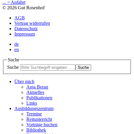
... > Anfahrt
© 2026 Gut Rosenhof
AGB
Vertrag widerrufen
Datenschutz
Impressum
de
en
Suche
Suche
Suche
Über mich
Anja Beran
Aktuelles
Publikationen
Links
Ausbildungszentrum
Termine
Reitunterricht
Vorträge buchen
Bibliothek