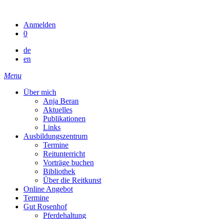
Skip
to
Anmelden
content
0
de
en
Menu
Über mich
Anja Beran
Aktuelles
Publikationen
Links
Ausbildungszentrum
Termine
Reitunterricht
Vorträge buchen
Bibliothek
Über die Reitkunst
Online Angebot
Termine
Gut Rosenhof
Pferdehaltung