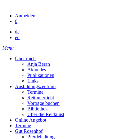
Skip
to
Anmelden
content
0
de
en
Menu
Über mich
Anja Beran
Aktuelles
Publikationen
Links
Ausbildungszentrum
Termine
Reitunterricht
Vorträge buchen
Bibliothek
Über die Reitkunst
Online Angebot
Termine
Gut Rosenhof
Pferdehaltung