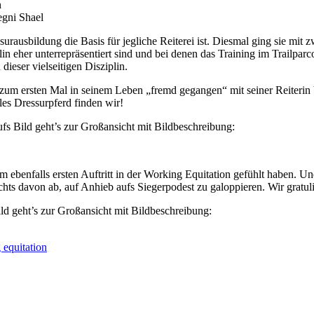
egni Shael
surausbildung die Basis für jegliche Reiterei ist. Diesmal ging sie mi
plin eher unterrepräsentiert sind und bei denen das Training im Trailparc
dieser vielseitigen Disziplin.
t zum ersten Mal in seinem Leben „fremd gegangen“ mit seiner Reiteri
bles Dressurpferd finden wir!
ufs Bild geht’s zur Großansicht mit Bildbeschreibung:
 ebenfalls ersten Auftritt in der Working Equitation gefühlt haben. U
chts davon ab, auf Anhieb aufs Siegerpodest zu galoppieren. Wir gratu
d geht’s zur Großansicht mit Bildbeschreibung:
 equitation