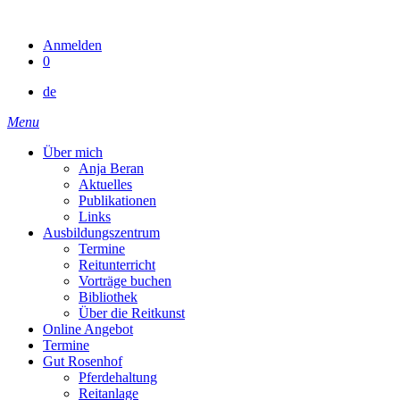
Skip
to
Anmelden
content
0
de
Menu
Über mich
Anja Beran
Aktuelles
Publikationen
Links
Ausbildungszentrum
Termine
Reitunterricht
Vorträge buchen
Bibliothek
Über die Reitkunst
Online Angebot
Termine
Gut Rosenhof
Pferdehaltung
Reitanlage