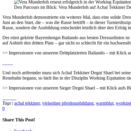
Den Parcours im Blick: Vera Munderloh auf Achal Tekkiner D
Vera Munderloh demonstrierte ein weiteres Mal, dass eine solide Dres
Juni an den Start, die – was die Rasse betrifft – in dieser Turnierdiszi
Rasse, sondern die Ausbildung entscheidet letztlich über den Erfolg in 
Der einst gekörte Bayernhengst Bailando aus besten Dressurlinien is
auf Anhieb den dritten Platz – gar nicht so schlecht für ein hochsensi
>> Impressionen von unserem Drittplatzierten Bailando
– mit Klick a
Und noch artfremder muss sich Achal Tekkiner Degni Shael bei seinem
Rennbahn begann, so hielt ihn in der Disziplin Working Equitation ni
>> Impressionen von unserem Sieger Degni Shael – mit Klick aufs Bil
Tags
|
achal tekkiner
,
vielseitige pferdeausbildung
,
warmblut
,
working
0
Share This Post!