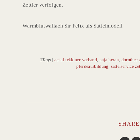
Zettler verfolgen.
Warmblutwallach Sir Felix als Sattelmodell
Tags
|
achal tekkiner verband
,
anja beran
,
dorothee z
pferdeausbildung
,
sattelservice zet
SHARE