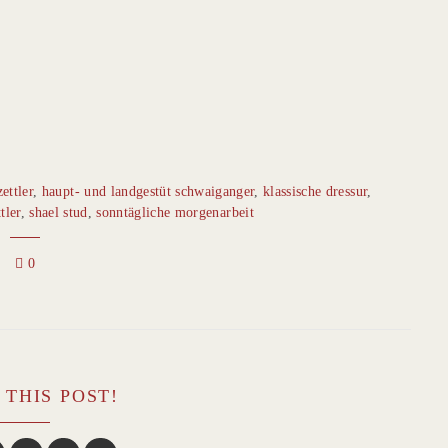
ettler
,
haupt- und landgestüt schwaiganger
,
klassische dressur
,
tler
,
shael stud
,
sonntägliche morgenarbeit
0
 THIS POST!