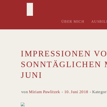
Skip
to
content
ÜBER MICH
AUSBI
IMPRESSIONEN V
SONNTÄGLICHEN 
JUNI
von
Miriam Pawlitzek
10. Juni 2018
Kategor