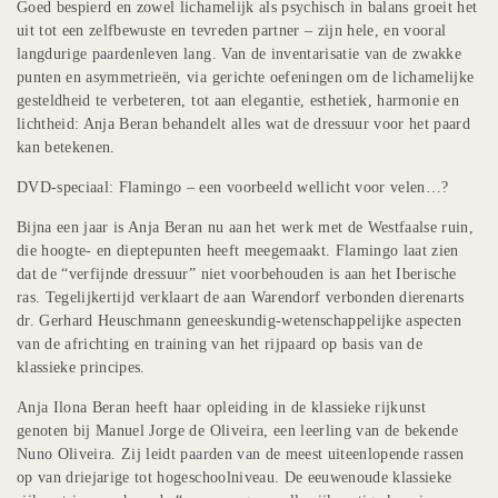
Goed bespierd en zowel lichamelijk als psychisch in balans groeit het
uit tot een zelfbewuste en tevreden partner – zijn hele, en vooral
langdurige paardenleven lang. Van de inventarisatie van de zwakke
punten en asymmetrieën, via gerichte oefeningen om de lichamelijke
gesteldheid te verbeteren, tot aan elegantie, esthetiek, harmonie en
lichtheid: Anja Beran behandelt alles wat de dressuur voor het paard
kan betekenen.
DVD-speciaal: Flamingo – een voorbeeld wellicht voor velen…?
Bijna een jaar is Anja Beran nu aan het werk met de Westfaalse ruin,
die hoogte- en dieptepunten heeft meegemaakt. Flamingo laat zien
dat de “verfijnde dressuur” niet voorbehouden is aan het Iberische
ras. Tegelijkertijd verklaart de aan Warendorf verbonden dierenarts
dr. Gerhard Heuschmann geneeskundig-wetenschappelijke aspecten
van de africhting en training van het rijpaard op basis van de
klassieke principes.
Anja Ilona Beran heeft haar opleiding in de klassieke rijkunst
genoten bij Manuel Jorge de Oliveira, een leerling van de bekende
Nuno Oliveira. Zij leidt paarden van de meest uiteenlopende rassen
op van driejarige tot hogeschoolniveau. De eeuwenoude klassieke