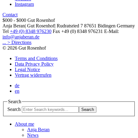
Instagram
Contact
$000 - $000
Gut Rosenhof
Anja Beran
|
Gut Rosenhof
|
Rudratsried 7
87651
Bidingen
Germany
Tel
+49 (0) 8348 976230
Fax
+49 (0) 8348 976231
E-Mail:
info@anjaberan.de
... > Directions
© 2026 Gut Rosenhof
Terms and Conditions
Data Privacy Policy
Legal Notice
Vertrag widerrufen
de
en
Search
Search
Search
About me
Anja Beran
News