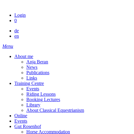
Skip
to
Login
content
0
de
en
Menu
About me
Anja Beran
News
Publications
Links
Training Centre
Events
Riding Lessons
Booking Lectures
Library
About Classical Equestrianism
Online
Events
Gut Rosenhof
Horse Accommodation