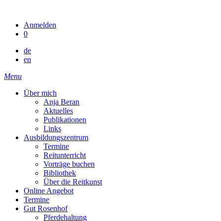
Skip
to
Anmelden
content
0
de
en
Menu
Über mich
Anja Beran
Aktuelles
Publikationen
Links
Ausbildungszentrum
Termine
Reitunterricht
Vorträge buchen
Bibliothek
Über die Reitkunst
Online Angebot
Termine
Gut Rosenhof
Pferdehaltung