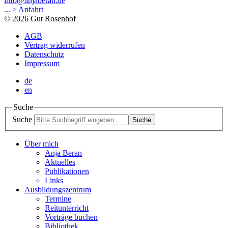
info@anjaberan.de
... > Anfahrt
© 2026 Gut Rosenhof
AGB
Vertrag widerrufen
Datenschutz
Impressum
de
en
Suche
Suche
Suche
Über mich
Anja Beran
Aktuelles
Publikationen
Links
Ausbildungszentrum
Termine
Reitunterricht
Vorträge buchen
Bibliothek